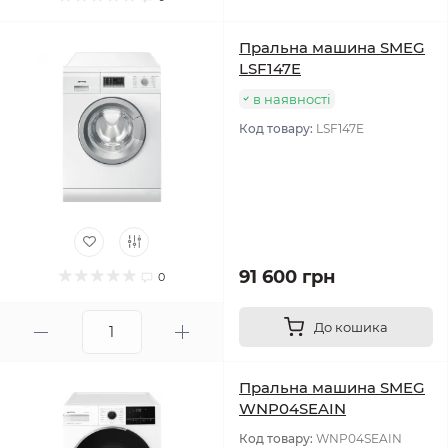
Пральна машина SMEG
LSF147E
в наявності
Код товару:
LSF147E
91 600 грн
0
До кошика
Пральна машина SMEG
WNP04SEAIN
Код товару:
WNP04SEAIN