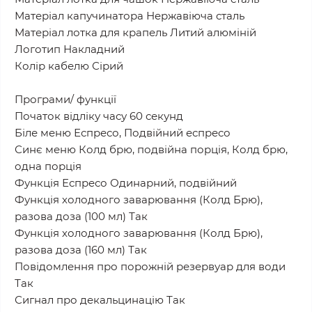
Матеріал капучинатора Нержавіюча сталь
Матеріал лотка для крапель Литий алюміній
Логотип Накладний
Колір кабелю Сірий
Програми/ функції
Початок відліку часу 60 секунд
Біле меню Еспресо, Подвійний еспресо
Синє меню Колд брю, подвійна порція, Колд брю,
одна порція
Функція Еспресо Одинарний, подвійний
Функція холодного заварювання (Колд Брю),
разова доза (100 мл) Так
Функція холодного заварювання (Колд Брю),
разова доза (160 мл) Так
Повідомлення про порожній резервуар для води
Так
Сигнал про декальцинацію Так