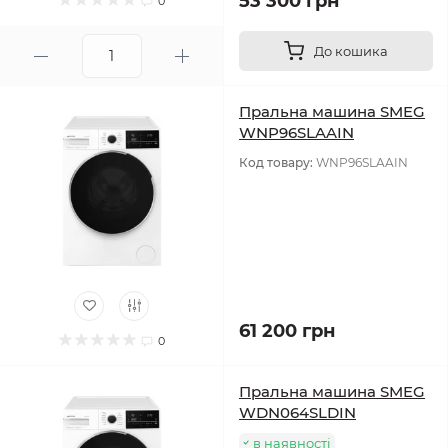
53 300 грн
0
До кошика
Пральна машина SMEG
WNP96SLAAIN
Код товару:
WNP96SLAAIN
61 200 грн
0
Пральна машина SMEG
WDN064SLDIN
в наявності