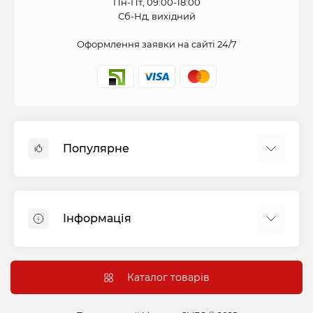
Пн-Пт, 09:00-18:00
Сб-Нд, вихідний
Оформлення заявки на сайті 24/7
Популярне
Духові шафи
Холодильники
Інформація
Варильні панелі
Пральні машини
Оплата і доставка
Витяжки
Підключення
Каталог товарів
Посудомийні машини
Гарантія та сервіс
Сушильні машини