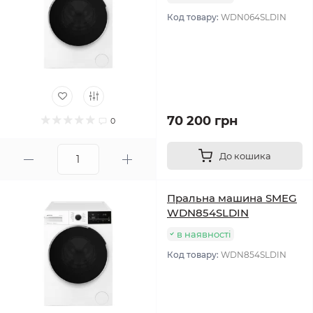
Код товару:
WDN064SLDIN
70 200 грн
0
До кошика
Пральна машина SMEG
WDN854SLDIN
в наявності
Код товару:
WDN854SLDIN