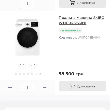
До кошика
Пральна машина SMEG
WNP04SEAIN1
в наявності
Код товару:
WNP04SEAIN1
58 500 грн
0
До кошика