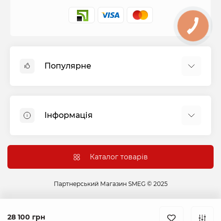
Популярне
Духові шафи
Холодильники
Інформація
Варильні панелі
Пральні машини
Оплата і доставка
Витяжки
Підключення
Каталог товарів
Посудомийні машини
Гарантія та сервіс
Сушильні машини
Контакти
Партнерський Магазин SMEG © 2025
Варильні центри
Акції
Мікрохвильові печі
Винні шафи
28 100 грн