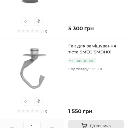
5 300 грн
0
Гак для замішування
тіста SMEG SMDH01
в наявності
Код товару:
SMDH01
1 550 грн
0
До кошика