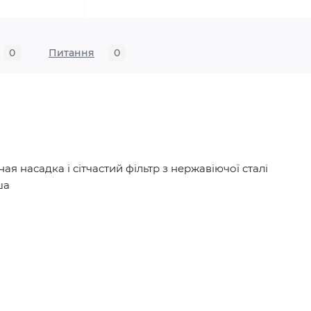
0
Питання
0
ая насадка і сітчастий фільтр з нержавіючої сталі
ша