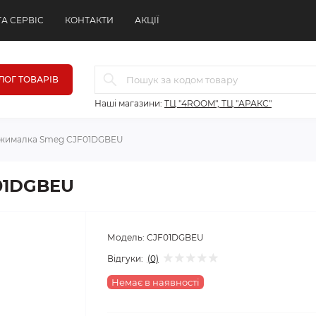
ТА СЕРВІС
КОНТАКТИ
АКЦІЇ
ЛОГ ТОВАРІВ
Наші магазини:
ТЦ "4ROOM", ТЦ "АРАКС"
жималка Smeg CJF01DGBEU
01DGBEU
Модель:
CJF01DGBEU
Відгуки:
(0)
Немає в наявності