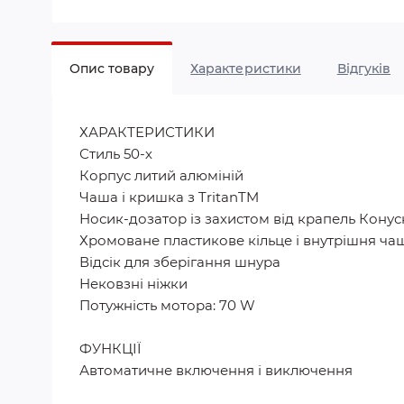
Опис товару
Характеристики
Відгуків
ХАРАКТЕРИСТИКИ
Стиль 50-х
Корпус литий алюміній
Чаша і кришка з TritanTM
Носик-дозатор із захистом від крапель Конусн
Хромоване пластикове кільце і внутрішня ча
Відсік для зберігання шнура
Нековзні ніжки
Потужність мотора: 70 W
ФУНКЦІЇ
Автоматичне включення і виключення