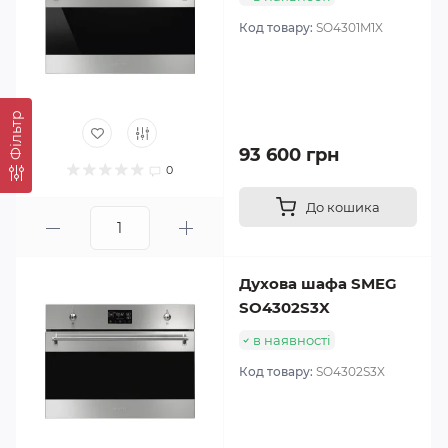
Код товару:
SO4301M1X
Фільтр
93 600 грн
0
До кошика
Духова шафа SMEG
SO4302S3X
в наявності
Код товару:
SO4302S3X