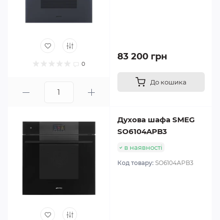
83 200 грн
0
До кошика
Духова шафа SMEG
SO6104APB3
в наявності
Код товару:
SO6104APB3