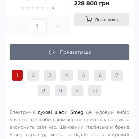
228 800 грн
0
До кошика
Показати ще
1
2
3
4
5
6
7
8
9
>
>|
Електричні
духові шафи Smeg
це чудовий вибір
для всіх, хто любить комфортне приготування їжі та
економить свій час. Шановний італійський бренд
Smeg гарантує якість та надійність, а широкий