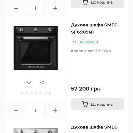
До кошика
Духова шафа SMEG
SF6905N1
в наявності
Код товару:
SF6905N1
57 200 грн
0
До кошика
Духова шафа SMEG