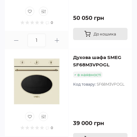
50 050 грн
0
До кошика
Духова шафа SMEG
SF68M3VPOGL
в наявності
Код товару:
SF68M3VPOGL
39 000 грн
0