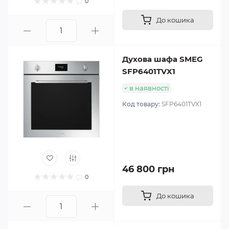
0
До кошика
Духова шафа SMEG
SFP6401TVX1
в наявності
Код товару:
SFP6401TVX1
46 800 грн
0
До кошика