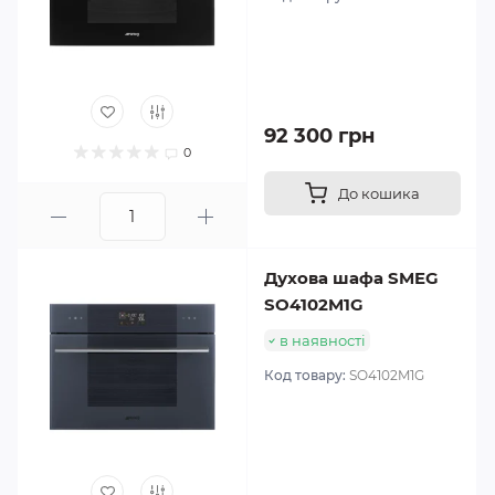
92 300 грн
0
До кошика
Духова шафа SMEG
SO4102M1G
в наявності
Код товару:
SO4102M1G