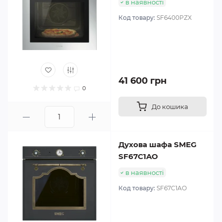
в наявності
Код товару:
SF6400PZX
41 600 грн
0
До кошика
Духова шафа SMEG
SF67C1AO
в наявності
Код товару:
SF67C1AO