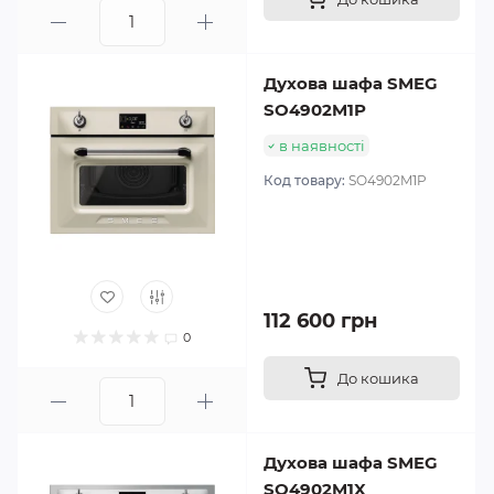
Духова шафа SMEG
SO4902M1P
в наявності
Код товару:
SO4902M1P
112 600 грн
0
До кошика
Духова шафа SMEG
SO4902M1X