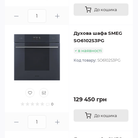
До кошика
Духова шафа SMEG
SO6102S3PG
в наявності
Код товару:
SO6102S3PG
129 450 грн
0
До кошика