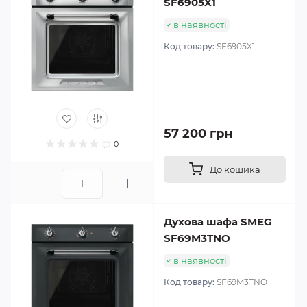
SF6905X1
в наявності
Код товару:
SF6905X1
57 200 грн
0
До кошика
Духова шафа SMEG
SF69M3TNO
в наявності
Код товару:
SF69M3TNO