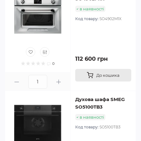
в наявності
Код товару:
SO4902M1X
112 600 грн
0
До кошика
Духова шафа SMEG
SO5100TB3
в наявності
Код товару:
SO5100TB3