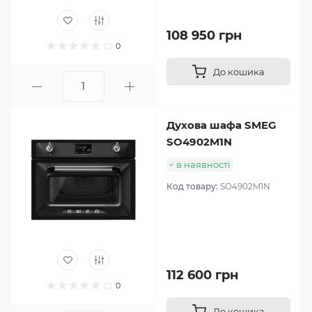
108 950 грн
0
До кошика
Духова шафа SMEG
SO4902M1N
в наявності
Код товару:
SO4902M1N
112 600 грн
0
До кошика