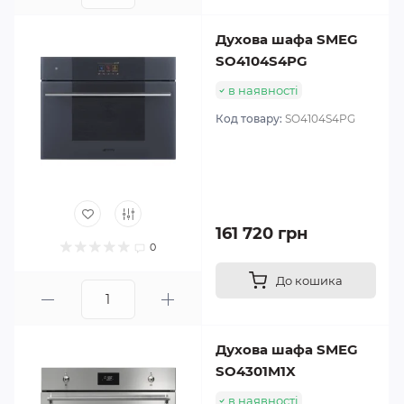
Духова шафа SMEG
SO4104S4PG
в наявності
Код товару:
SO4104S4PG
161 720 грн
0
До кошика
Духова шафа SMEG
SO4301M1X
в наявності