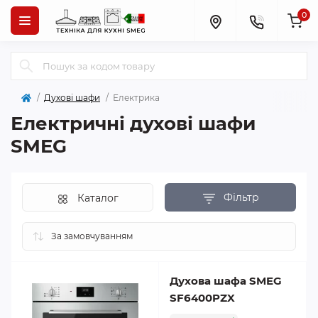
0
Духові шафи
Електрика
Електричні духові шафи
SMEG
Фільтр
Каталог
Духова шафа SMEG
SF6400PZX