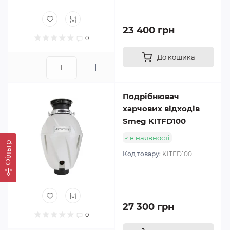
23 400 грн
0
До кошика
Подрібнювач
харчових відходів
Smeg KITFD100
в наявності
Фільтр
Код товару:
KITFD100
27 300 грн
0