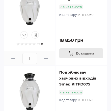
в наявності
Код товару:
KITFD050
18 850 грн
0
До кошика
Подрібнювач
харчових відходів
Smeg KITFD075
в наявності
Код товару:
KITFD075