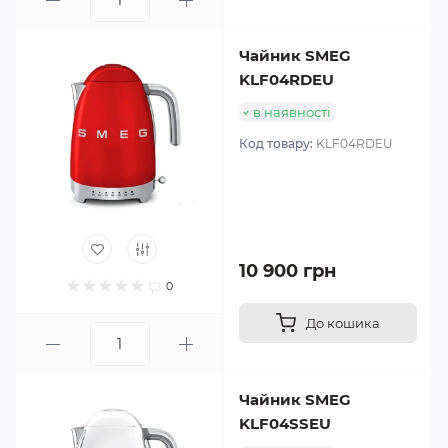
Чайник SMEG
KLF04RDEU
в наявності
Код товару:
KLF04RDEU
10 900 грн
0
До кошика
Чайник SMEG
KLF04SSEU