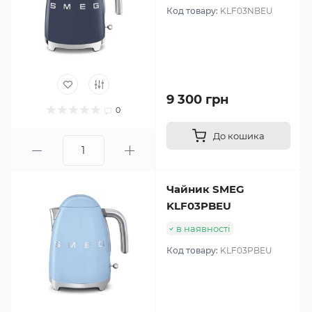
Код товару:
KLF03NBEU
9 300 грн
0
До кошика
Чайник SMEG
KLF03PBEU
в наявності
Код товару:
KLF03PBEU