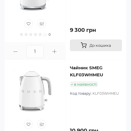
9 300 грн
0
До кошика
Чайник SMEG
KLF03WHMEU
в наявності
Код товару:
KLF03WHMEU
10 900 грн