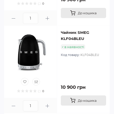
0
До кошика
Чайник SMEG
KLF04BLEU
в наявності
Код товару:
KLF04BLEU
10 900 грн
0
До кошика