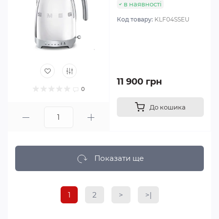
в наявності
Код товару:
KLF04SSEU
11 900 грн
0
До кошика
Показати ще
1
2
>
>|