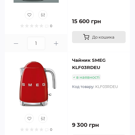
15 600 грн
0
До кошика
Чайник SMEG
KLF03RDEU
в наявності
Код товару:
KLF03RDEU
9 300 грн
0