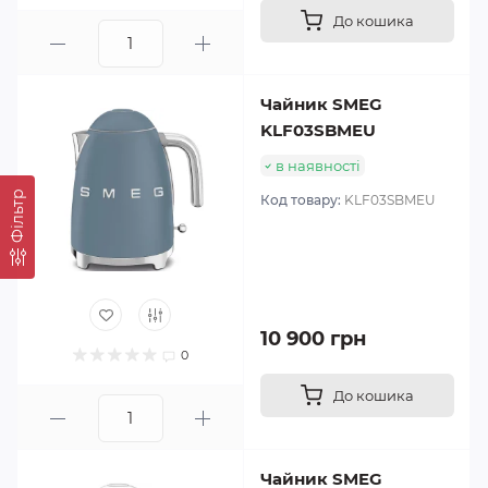
До кошика
Чайник SMEG
KLF03SBMEU
в наявності
Фільтр
Код товару:
KLF03SBMEU
10 900 грн
0
До кошика
Чайник SMEG