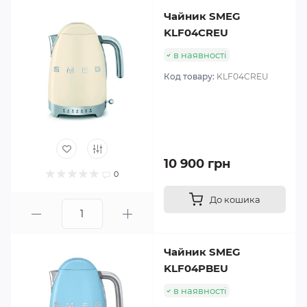
Чайник SMEG
KLF04CREU
в наявності
Код товару:
KLF04CREU
10 900 грн
0
До кошика
Чайник SMEG
KLF04PBEU
в наявності