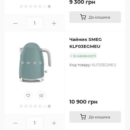
9 300 грн
0
До кошика
Чайник SMEG
KLF03EGMEU
в наявності
Код товару:
KLF03EGMEU
10 900 грн
0
До кошика