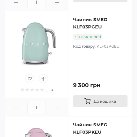
Чайник SMEG
KLF03PGEU
в наявності
Код товару:
KLF03PGEU
9 300 грн
0
До кошика
Чайник SMEG
KLF03PKEU