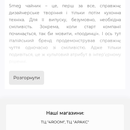
Smeg чайник – це, перш за все, справжнє
дизайнерське творіння і тільки потім кухонна
техніка. Для її випуску, безумовно, необхідна
сміливість. Зокрема, коли старт компанії
починається, так би мовити, «поодинці». І ось тут
італійський бренд продемонстрував справжнє
чуття одночасно зі сміливістю. Адже тільки
подивіться, це ж культовий атрибут в інтер'єрному
рішенні.
Усім хочеться, щоб у їхньому інтер'єрі була
Розгорнути
присутня «родзинка». Красиві округлі форми,
пастельні тони – чайник Smeg чудово впишеться у
вашу кухню.
Електричний чайник Smeg – це стильний корпус
Наші магазини:
та незрівнянний елемент ретро-мінімалізму. Із цим
ТЦ "4ROOM", ТЦ "АРАКС"
кухонним приладом вам однозначно буде