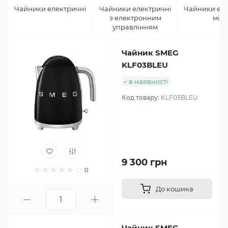
Чайники електричні
Чайники електричні
Чайники еле
з електронним
міні
управлінням
Чайник SMEG
KLF03BLEU
в наявності
Код товару:
KLF03BLEU
9 300 грн
0
До кошика
Чайник SMEG