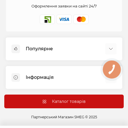
Оформлення заявки на сайті 24/7
Популярне
Духові шафи
КНОПКА
Холодильники
СВЯЗИ
Інформація
Варильні панелі
Пральні машини
Оплата і доставка
Витяжки
Підключення
Каталог товарів
Посудомийні машини
Гарантія та сервіс
Сушильні машини
Контакти
Партнерський Магазин SMEG © 2025
Варильні центри
Акції