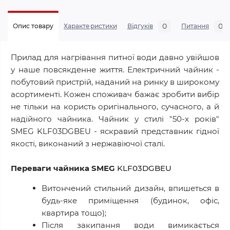
0
0
Опис товару
Характеристики
Відгуків
Питання
Прилад для нагрівання питної води давно увійшов
у наше повсякденне життя. Електричний чайник -
побутовий пристрій, наданий на ринку в широкому
асортименті. Кожен споживач бажає зробити вибір
не тільки на користь оригінального, сучасного, а й
надійного чайника. Чайник у стилі "50-х років"
SMEG KLF03DGBEU - яскравий представник гідної
якості, виконаний з нержавіючої сталі.
Переваги чайника SMEG
KLF03DGBEU
Витончений стильний дизайн, впишеться в
будь-яке приміщення (будинок, офіс,
квартира тощо);
Після закипання води вимикається