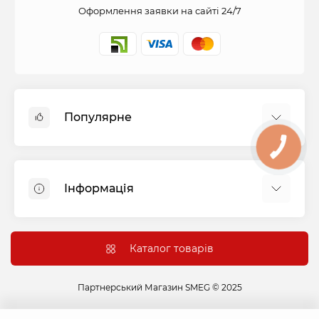
Оформлення заявки на сайті 24/7
Популярне
КНОПКА
СВЯЗИ
Духові шафи
Холодильники
Інформація
Варильні панелі
Пральні машини
Оплата і доставка
Витяжки
Підключення
Каталог товарів
Посудомийні машини
Гарантія та сервіс
Сушильні машини
Контакти
Партнерський Магазин SMEG © 2025
Варильні центри
Акції
Мікрохвильові печі