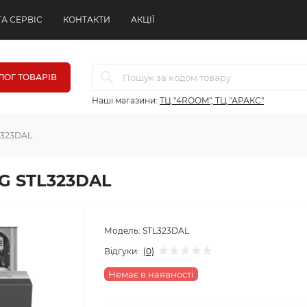
ТА СЕРВІС
КОНТАКТИ
АКЦІЇ
ЛОГ ТОВАРІВ
Наші магазини:
ТЦ "4ROOM", ТЦ "АРАКС"
L323DAL
G STL323DAL
Модель:
STL323DAL
Відгуки:
(0)
Немає в наявності