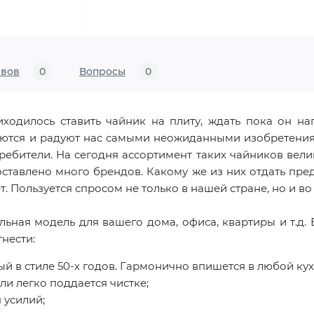
ывов
0
Вопросы
0
ходилось ставить чайник на плиту, ждать пока он н
яются и радуют нас самыми неожиданными изобретениям
ебители. На сегодня ассортимент таких чайников вели
доставлено много брендов. Какому же из них отдать пр
т. Пользуется спросом не только в нашей стране, но и во
ьная модель для вашего дома, офиса, квартиры и т.д. 
нести:
 в стиле 50-х годов. Гармонично впишется в любой ку
и легко поддается чистке;
 усилий;