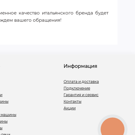
менное качество итальянского бренда будет
ы ждем вашего обращения!
е
Информация
Оплата и доставка
Подключение
ли
Гарантия и сервис
шины
Контакты
Акции
 машины
шины
ры
КНОПКА
СВЯЗИ
 печи