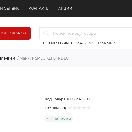
 И СЕРВИС
КОНТАКТЫ
АКЦИИ
ЛОГ ТОВАРОВ
Наши магазины:
ТЦ "4ROOM", ТЦ "АРАКС"
авлением
Чайник SMEG KLF04RDEU
Код Товара:
KLF04RDEU
Отзывы:
(0)
В наличии