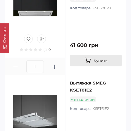
Код товара:
KSEG78PXE
Фильтр
41 600 грн
0
Купить
Вытяжка SMEG
KSET61E2
в наличии
Код товара:
KSET61E2