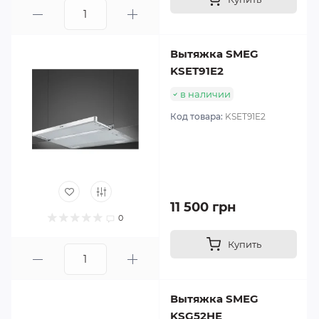
Вытяжка SMEG
KSET91E2
в наличии
Код товара:
KSET91E2
11 500 грн
0
Купить
Вытяжка SMEG
KSG52HE