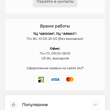
Перейти в контакты
временем и опытом, в нашем магазине
представлен огромный ассортимент
встраиваемых вытяжек, который удовлетворит
потребности любого, даже самого
Время работы
привередливого покупателя. В отношении цен
очень выгодная политика — присутствуют как
ТЦ "4ROOM", ТЦ "АРАКС":
Пн-Вс, 10:00-20:00 (без выходных)
бюджетные варианты, так и профессиональные
для огромных помещений
Офис:
Пн-Пт, 09:00-18:00
Сб-Вс, выходной
Оформление заявки на сайте 24/7
Популярное