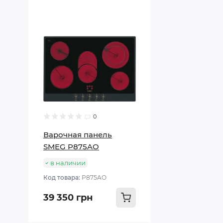
0
Варочная панель
SMEG P875AO
в наличии
Код товара:
P875AO
39 350 грн