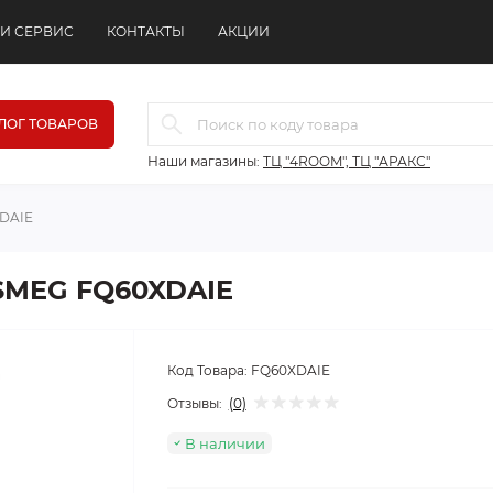
 И СЕРВИС
КОНТАКТЫ
АКЦИИ
ЛОГ ТОВАРОВ
Наши магазины:
ТЦ "4ROOM", ТЦ "АРАКС"
XDAIE
 SMEG FQ60XDAIE
Код Товара:
FQ60XDAIE
Отзывы:
(0)
В наличии