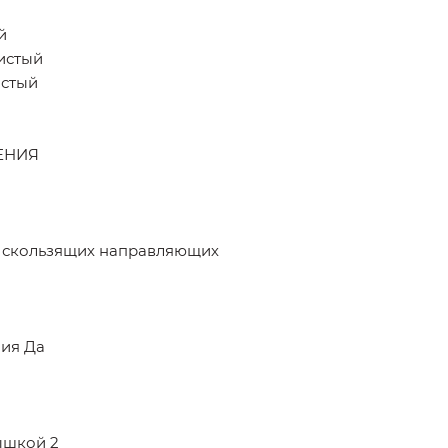
й
истый
истый
ЕНИЯ
а скользящих направляющих
ния Да
ышкой 2