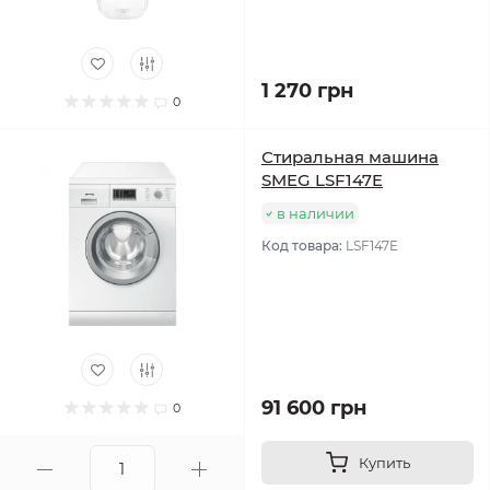
1 270 грн
0
Стиральная машина
SMEG LSF147E
в наличии
Код товара:
LSF147E
91 600 грн
0
Купить