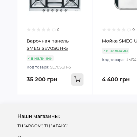
0
0
Варочная панель
Мойка SMEG 
SMEG SE70SGH-5
в наличии
в наличии
Код товара:
UM34
Код товара:
SE70SGH-5
35 200 грн
4 400 грн
Наши магазины:
ТЦ "4ROOM", ТЦ "АРАКС"