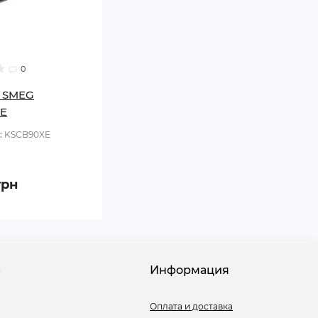
0
 SMEG
E
:
KSCB90XE
грн
е
Информация
Оплата и доставка