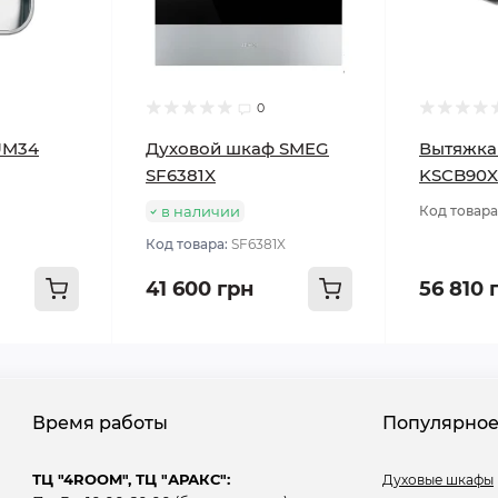
0
UM34
Духовой шкаф SMEG
Вытяжка
SF6381X
KSCB90X
в наличии
Код товара
Код товара:
SF6381X
41 600 грн
56 810 
Время работы
Популярно
ТЦ "4ROOM", ТЦ "АРАКС":
Духовые шкафы