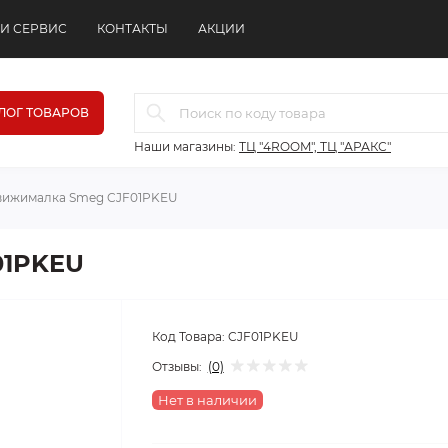
 И СЕРВИС
КОНТАКТЫ
АКЦИИ
ЛОГ ТОВАРОВ
Наши магазины:
ТЦ "4ROOM", ТЦ "АРАКС"
вижималка Smeg CJF01PKEU
01PKEU
Код Товара:
CJF01PKEU
Отзывы:
(0)
Нет в наличии