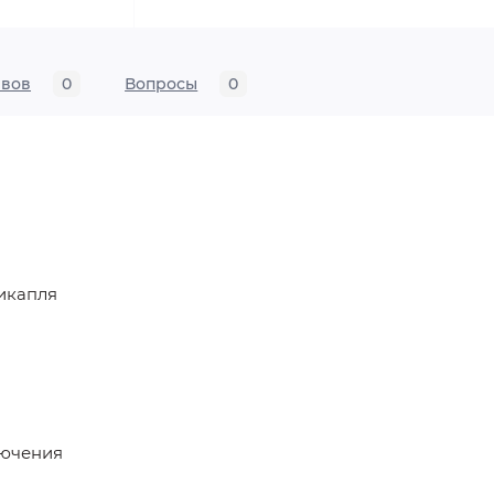
ывов
0
Вопросы
0
икапля
лючения