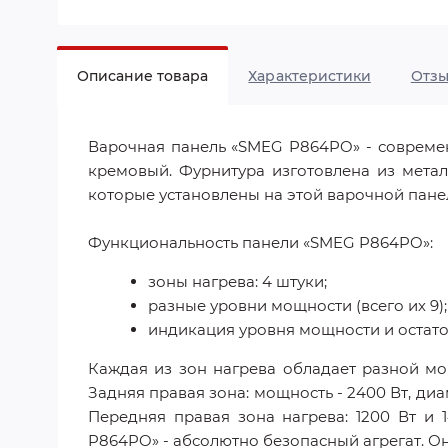
Описание товара
Характеристики
Отз
Варочная панель «SMEG P864PO» - современ
кремовый. Фурнитура изготовлена из метал
которые установлены на этой варочной панел
Функциональность панели «SMEG P864PO»:
зоны нагрева: 4 штуки;
разные уровни мощности (всего их 9);
индикация уровня мощности и остато
Каждая из зон нагрева обладает разной мощ
Задняя правая зона: мощность - 2400 Вт, диа
Передняя правая зона нагрева: 1200 Вт и 
P864PO» - абсолютно безопасный агрегат. Он