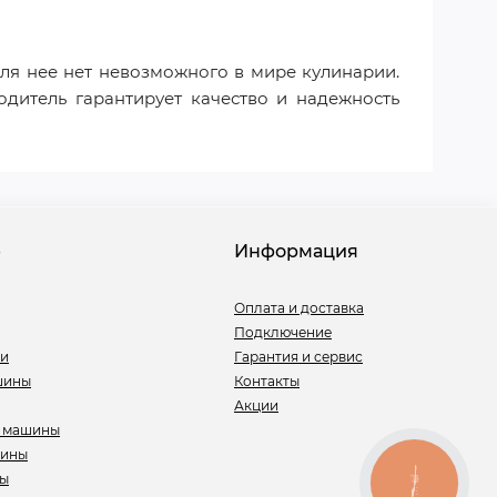
я нее нет невозможного в мире кулинарии.
дитель гарантирует качество и надежность
е
Информация
Оплата и доставка
Подключение
ли
Гарантия и сервис
шины
Контакты
Акции
 машины
шины
ры
КНОПКА
СВЯЗИ