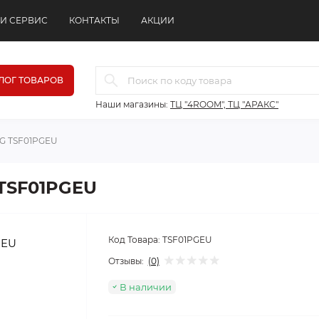
 И СЕРВИС
КОНТАКТЫ
АКЦИИ
ЛОГ ТОВАРОВ
Наши магазины:
ТЦ "4ROOM", ТЦ "АРАКС"
EG TSF01PGEU
 TSF01PGEU
Код Товара:
TSF01PGEU
Отзывы:
(0)
В наличии