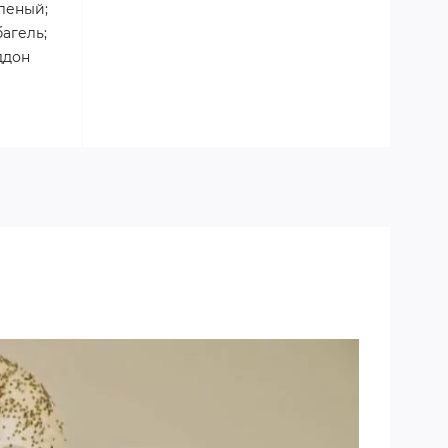
еленый;
агель;
ддон